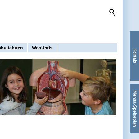
chulfahrten
WebUntis
Kontakt
Mensa-Speiseplan