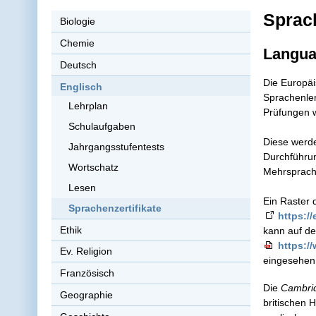
Sprach
Biologie
Chemie
Languag
Deutsch
Die Europäi
Englisch
Sprachenler
Lehrplan
Prüfungen w
Schulaufgaben
Diese werde
Jahrgangsstufentests
Durchführun
Wortschatz
Mehrsprachi
Lesen
Ein Raster
Sprachenzertifikate
https:/
Ethik
kann auf d
https:/
Ev. Religion
eingesehen
Französisch
Die
Cambrid
Geographie
britischen