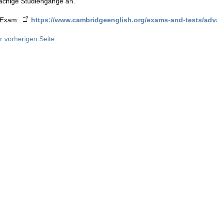
achige Studiengänge an.
 Exam:
https://www.cambridgeenglish.org/exams-and-tests/adv
r vorherigen Seite