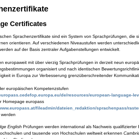
enzertifikate
e Certificates
schen Sprachenzertifikate sind ein System von Sprachprüfungen, die 
nen orientieren. Auf verschiedenen Niveaustufen werden unterschiedli
erden auf der Basis zentraler Aufgabenstellungen entwickelt.
n europaweit mit über vierzig Sprachprüfungen in derzeit neun europä
gsbestimmungen organisiert und nach identischen Bewertungsrichtlinien
gkeit in Europa zur Verbesserung grenzüberschreitender Kommunikatio
 der europäischen Kompetenzstufen
/europass.cedefop.europa.eu/de/resources/european-language-lev
er Homepage europass
/www.europass.at/fileadmin/dateien_redaktion/sprachenpass/raste
 werden
ge English
Prüfungen werden international als Nachweis qualifizierter
 Hochschulen und tausende von Hochschulen weltweit erkennen
Cambrid