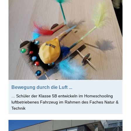
2007/2008 2. HJ
Das Apian
Schulfamilie
Infos-Service
Beratung
Apian digital
Bewegung durch die Luft ...
... Schüler der Klasse 5B entwickeln im Homeschooling
Fächer
luftbetriebenes Fahrzeug im Rahmen des Faches Natur &
Technik
Schulleben