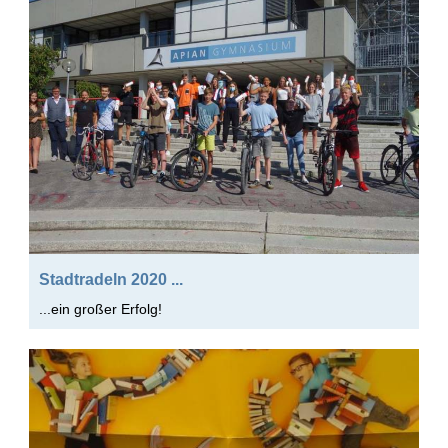
Schulfahrten
WebUntis
Kontakt
Impressum
Datenschutzerklärung
Stadtradeln 2020 ...
Sitemap
...ein großer Erfolg!