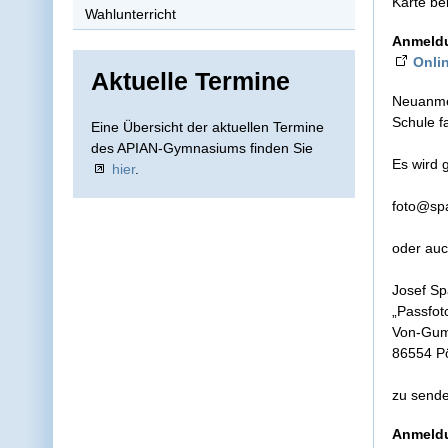
Karte be
Wahlunterricht
Anmeld
Onli
Aktuelle Termine
Neuanmel
Schule f
Eine Übersicht der aktuellen Termine
des APIAN-Gymnasiums finden Sie
Es wird 
hier
.
foto@spa
oder auc
Josef S
„Passfot
Von-Gum
86554 P
zu sende
Anmeldu