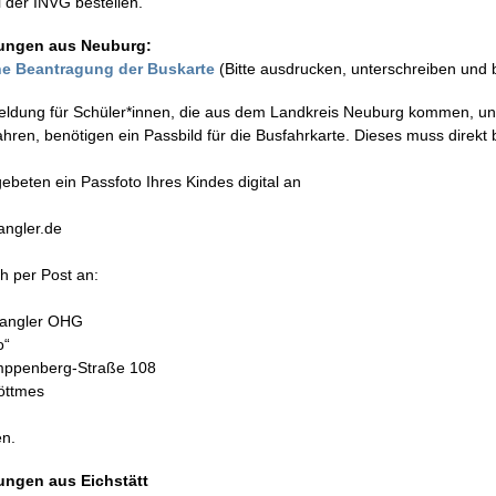
i der INVG bestellen.
ungen aus Neuburg:
ne Beantragung der Buskarte
(Bitte ausdrucken, unterschreiben und 
dung für Schüler*innen, die aus dem Landkreis Neuburg kommen, un
ahren, benötigen ein Passbild für die Busfahrkarte. Dieses muss direkt
gebeten ein Passfoto Ihres Kindes digital an
ngler.de
h per Post an:
pangler OHG
o“
ppenberg-Straße 108
öttmes
n.
ngen aus Eichstätt