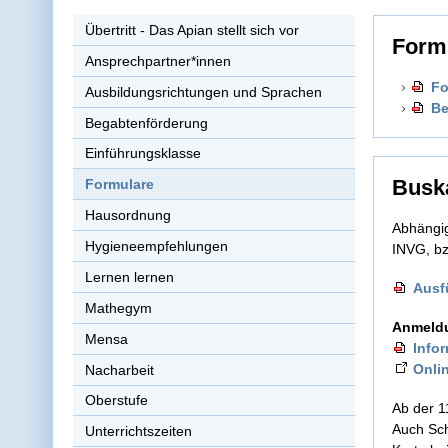
Übertritt - Das Apian stellt sich vor
Form
Ansprechpartner*innen
Fo
Ausbildungsrichtungen und Sprachen
Be
Begabtenförderung
Einführungsklasse
Busk
Formulare
Hausordnung
Abhängig
Hygieneempfehlungen
INVG, bz
Lernen lernen
Ausf
Mathegym
Anmeldu
Mensa
Info
Onli
Nacharbeit
Oberstufe
Ab der 1
Auch Sch
Unterrichtszeiten