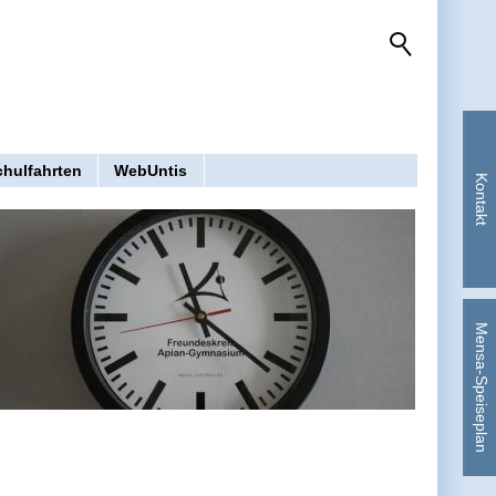
chulfahrten
WebUntis
Kontakt
Mensa-Speiseplan