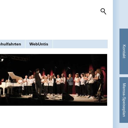
chulfahrten
WebUntis
Kontakt
Mensa-Speiseplan