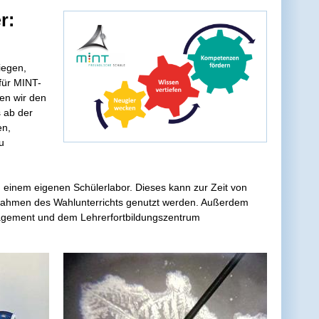
r:
iegen,
 für MINT-
en wir den
 ab der
en,
u
in einem eigenen Schülerlabor. Dieses kann zur Zeit von
Rahmen des Wahlunterrichts genutzt werden. Außerdem
anagement und dem Lehrerfortbildungszentrum