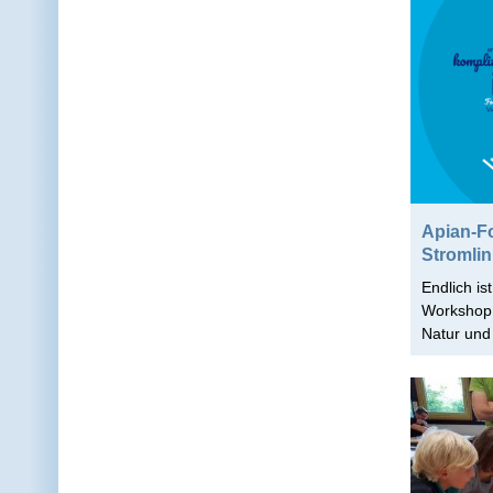
Apian-F
Stromli
Endlich is
Workshop 
Natur und