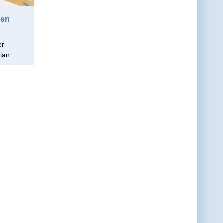
den
er
ian