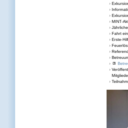
Exkursio
Informat
Exkursio
MINT-Akt
Jährliche
Fahrt ei
Erste-Hi
Feuerlös
Referend
Betreuun
Betre
Veröffen
Mitglied
Teilnah