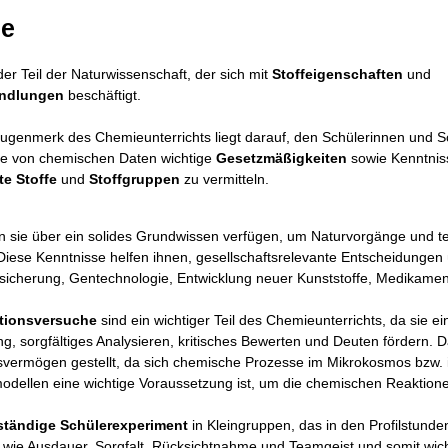
e
der Teil der Naturwissenschaft, der sich mit
Stoffeigenschaften
und
andlungen
beschäftigt.
genmerk des Chemieunterrichts liegt darauf, den Schülerinnen und S
le von chemischen Daten wichtige
Gesetzmäßigkeiten
sowie Kenntnis
e Stoffe
und
Stoffgruppen
zu vermitteln.
en sie über ein solides Grundwissen verfügen, um Naturvorgänge und te
Diese Kenntnisse helfen ihnen, gesellschaftsrelevante Entscheidungen
icherung, Gentechnologie, Entwicklung neuer Kunststoffe, Medikamen
tionsversuche
sind ein wichtiger Teil des Chemieunterrichts, da si
g, sorgfältiges Analysieren, kritisches Bewerten und Deuten fördern
svermögen gestellt, da sich chemische Prozesse im Mikrokosmos bzw. 
ellen eine wichtige Voraussetzung ist, um die chemischen Reaktione
ständige Schülerexperiment
in Kleingruppen, das in den Profilstunden
 wie Ausdauer, Sorgfalt, Rücksichtnahme und Teamgeist und somit wic