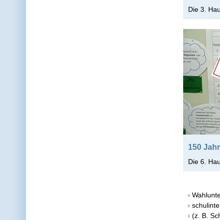
Die 3. Ha
150 Jah
Die 6. Ha
Wahlunte
schulint
(z. B. Sc