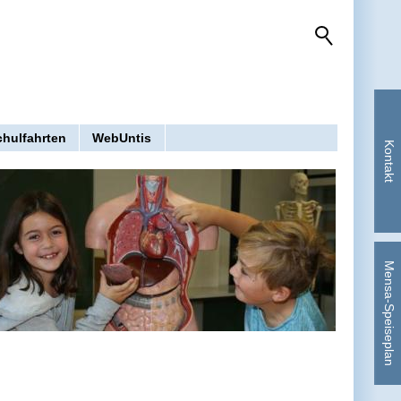
chulfahrten
WebUntis
Kontakt
Mensa-Speiseplan