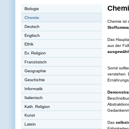
Chemi
Biologie
Chemie
Chemie ist 
Deutsch
Stoffumw
Englisch
Das Hauptau
Ethik
aus der Fül
ausgewählt
Ev. Religion
Französisch
Somit sollt
Geographie
verstehen. 
Geschichte
Ernährungss
Informatik
Demonstra
Italienisch
Beschreibun
Abstraktion
Kath. Religion
Gedankenmod
Kunst
Das
selbst
Latein
Fähigkeiten