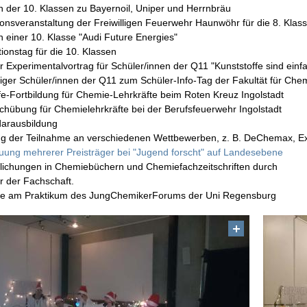
n der 10. Klassen zu Bayernoil, Uniper und Herrnbräu
ionsveranstaltung der Freiwilligen Feuerwehr Haunwöhr für die 8. Klas
n einer 10. Klasse "Audi Future Energies"
ionstag für die 10. Klassen
r Experimentalvortrag für Schüler/innen der Q11 "Kunststoffe sind einf
niger Schüler/innen der Q11 zum Schüler-Info-Tag der Fakultät für 
lfe-Fortbildung für Chemie-Lehrkräfte beim Roten Kreuz Ingolstadt
chübung für Chemielehrkräfte bei der Berufsfeuerwehr Ingolstadt
arausbildung
g der Teilnahme an verschiedenen Wettbewerben, z. B. DeChemax, E
uung mehrerer Preisträger bei "Jugend forscht" auf Landesebene
tlichungen in Chemiebüchern und Chemiefachzeitschriften durch
er der Fachschaft.
me am Praktikum des JungChemikerForums der Uni Regensburg