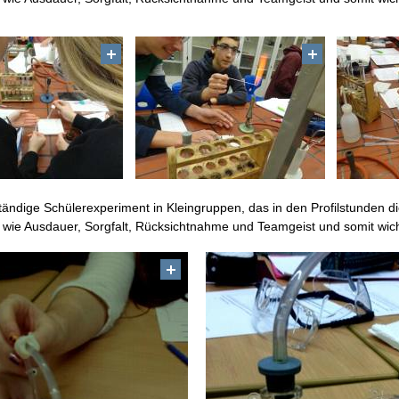
tändige Schülerexperiment in Kleingruppen, das in den Profilstunden di
 wie Ausdauer, Sorgfalt, Rücksichtnahme und Teamgeist und somit wic