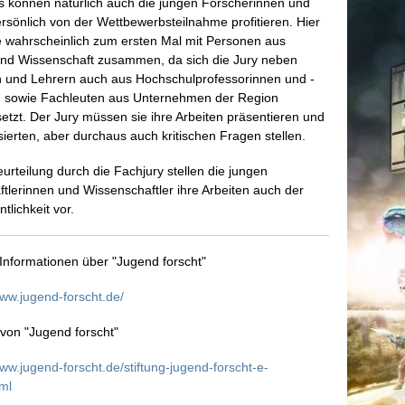
s können natürlich auch die jungen Forscherinnen und
rsönlich von der Wettbewerbsteilnahme profitieren. Hier
 wahrscheinlich zum ersten Mal mit Personen aus
und Wissenschaft zusammen, da sich die Jury neben
n und Lehrern auch aus Hochschulprofessorinnen und -
n sowie Fachleuten aus Unternehmen der Region
zt. Der Jury müssen sie ihre Arbeiten präsentieren und
ssierten, aber durchaus auch kritischen Fragen stellen.
urteilung durch die Fachjury stellen die jungen
tlerinnen und Wissenschaftler ihre Arbeiten auch der
ntlichkeit vor.
Informationen über "Jugend forscht"
www.jugend-forscht.de/
von "Jugend forscht"
www.jugend-forscht.de/stiftung-jugend-forscht-e-
tml