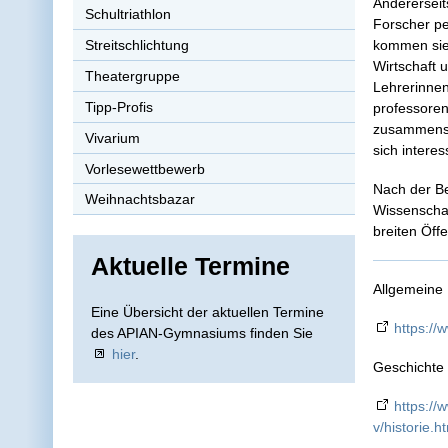
Andererseit
Schultriathlon
Forscher pe
kommen sie
Streitschlichtung
Wirtschaft 
Theatergruppe
Lehrerinne
Tipp-Profis
professore
zusammenset
Vivarium
sich intere
Vorlesewettbewerb
Nach der Be
Weihnachtsbazar
Wissenschaf
breiten Öffe
Aktuelle Termine
Allgemeine 
Eine Übersicht der aktuellen Termine
https://
des APIAN-Gymnasiums finden Sie
hier
.
Geschichte 
https://
v/historie.h