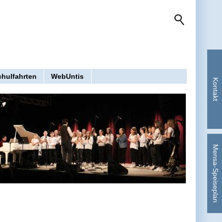
chulfahrten
WebUntis
Kontakt
Mensa-Speiseplan