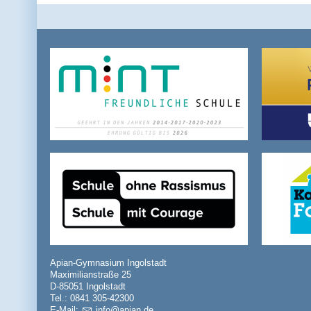
Apian-Gymnasium Ingolstadt
Maximilianstraße 25
D-85051 Ingolstadt
Tel.: 0841 305-42300
E-Mail:
nf
p
n
d