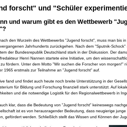
nd forscht" und "Schüler experimenti
ann und warum gibt es den Wettbewerb "Ju
"?
ach den Wurzeln des Wettbewerbs "Jugend forscht", muss man bis in 
 vergangenen Jahrhunderts zurückgehen. Nach dem "Sputnik-Schock" 
tem der Bundesrepublik Deutschland stark in der Diskussion. Der dama
fredakteur Henri Nannen startete eine Initiative, um den wissenschaftl
u fördern. Unter dem Motto "Wir suchen die Forscher von morgen!" r
 1965 erstmals zur Teilnahme an "Jugend forscht" auf.
tive fand und findet auch heute noch breite Unterstützung in der Gesells
terium für Bildung und Forschung finanziell stark unterstützt. Auf lokal
hkeiten und die notwendige Logistik für den Regionalwettbewerb in Ingol
auch klar, dass die Bedeutung von "Jugend forscht" keineswegs nachg
llschaft ist es von herausragender Bedeutung, dass neugierige jung
n, gefördert werden. Schließlich stellt das Wissen und Können der Ju