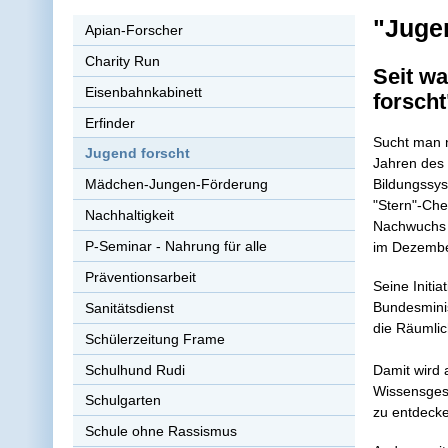
"Juge
Apian-Forscher
Charity Run
Seit w
Eisenbahnkabinett
forscht
Erfinder
Sucht man n
Jugend forscht
Jahren des
Bildungssys
Mädchen-Jungen-Förderung
"Stern"-Che
Nachhaltigkeit
Nachwuchs z
P-Seminar - Nahrung für alle
im Dezember
Präventionsarbeit
Seine Initia
Bundesminis
Sanitätsdienst
die Räumlic
Schülerzeitung Frame
Schulhund Rudi
Damit wird 
Wissensgese
Schulgarten
zu entdecke
Schule ohne Rassismus