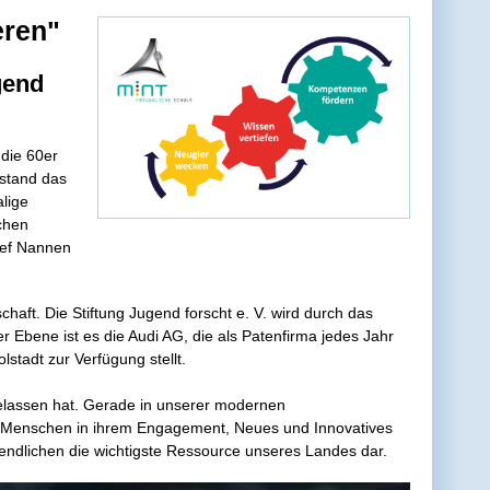
eren"
gend
die 60er
stand das
lige
ichen
ief Nannen
chaft. Die Stiftung Jugend forscht e. V. wird durch das
er Ebene ist es die Audi AG, die als Patenfirma jedes Jahr
stadt zur Verfügung stellt.
elassen hat. Gerade in unserer modernen
e Menschen in ihrem Engagement, Neues und Innovatives
gendlichen die wichtigste Ressource unseres Landes dar.