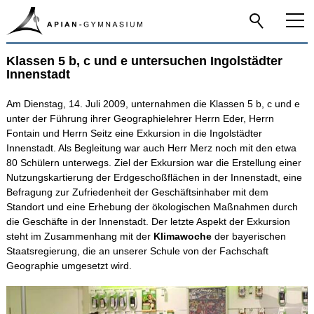
Klassen 5 b, c und e untersuchen Ingolstädter
Home
Innenstadt
Das Apian
Am Dienstag, 14. Juli 2009, unternahmen die Klassen 5 b, c und e
unter der Führung ihrer Geographielehrer Herrn Eder, Herrn
Fontain und Herrn Seitz eine Exkursion in die Ingolstädter
Schulfamilie
Innenstadt. Als Begleitung war auch Herr Merz noch mit den etwa
80 Schülern unterwegs. Ziel der Exkursion war die Erstellung einer
Nutzungskartierung der Erdgeschoßflächen in der Innenstadt, eine
Infos-Service
Befragung zur Zufriedenheit der Geschäftsinhaber mit dem
Standort und eine Erhebung der ökologischen Maßnahmen durch
die Geschäfte in der Innenstadt. Der letzte Aspekt der Exkursion
Beratung
steht im Zusammenhang mit der
Klimawoche
der bayerischen
Staatsregierung, die an unserer Schule von der Fachschaft
Apian digital
Geographie umgesetzt wird.
Fächer