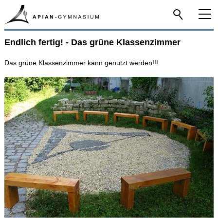
Endlich fertig! - Das grüne Klassenzimmer
Home
Das grüne Klassenzimmer kann genutzt werden!!!
Das Apian
Schulfamilie
Infos-Service
Beratung
Apian digital
Fächer