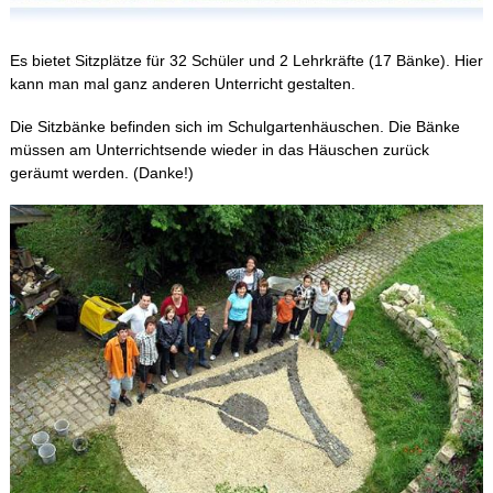
Schulleben
Es bietet Sitzplätze für 32 Schüler und 2 Lehrkräfte (17 Bänke). Hier
kann man mal ganz anderen Unterricht gestalten.
Schulfahrten
Die Sitzbänke befinden sich im Schulgartenhäuschen. Die Bänke
müssen am Unterrichtsende wieder in das Häuschen zurück
geräumt werden. (Danke!)
WebUntis
Kontakt
Impressum
Datenschutzerklärung
Sitemap