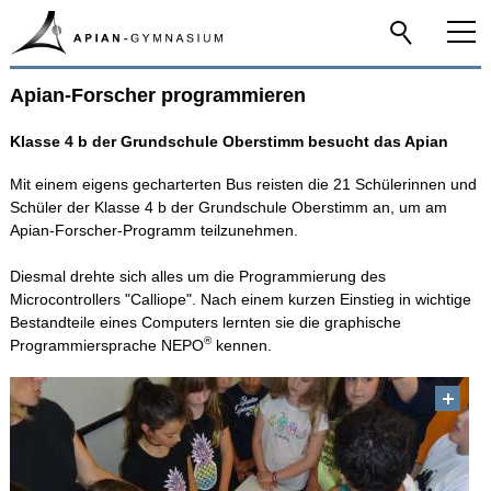
Apian-Forscher programmieren
Home
Klasse 4 b der Grundschule Oberstimm besucht das Apian
Das Apian
Mit einem eigens gecharterten Bus reisten die 21 Schülerinnen und
Schüler der Klasse 4 b der Grundschule Oberstimm an, um am
Schulfamilie
Apian-Forscher-Programm teilzunehmen.
Diesmal drehte sich alles um die Programmierung des
Infos-Service
Microcontrollers "Calliope". Nach einem kurzen Einstieg in wichtige
Bestandteile eines Computers lernten sie die graphische
®
Programmiersprache NEPO
kennen.
Beratung
Apian digital
Fächer