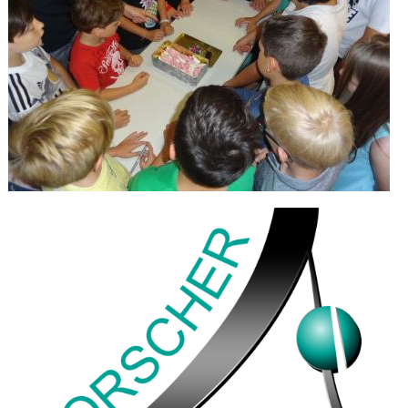
Schulleben
Schulfahrten
WebUntis
Kontakt
Impressum
Datenschutzerklärung
Sitemap