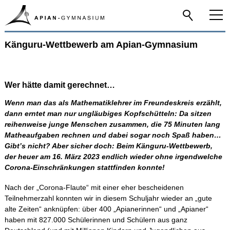
Känguru-Wettbewerb am Apian-Gymnasium
Home
Das Apian
Wer hätte damit gerechnet…
Wenn man das als Mathematiklehrer im Freundeskreis erzählt,
Schulfamilie
dann erntet man nur ungläubiges Kopfschütteln: Da sitzen
reihenweise junge Menschen zusammen, die 75 Minuten lang
Infos-Service
Matheaufgaben rechnen und dabei sogar noch Spaß haben…
Gibt’s nicht? Aber sicher doch: Beim Känguru-Wettbewerb,
der heuer am 16. März 2023 endlich wieder ohne irgendwelche
Beratung
Corona-Einschränkungen stattfinden konnte!
Nach der „Corona-Flaute“ mit einer eher bescheidenen
Apian digital
Teilnehmerzahl konnten wir in diesem Schuljahr wieder an „gute
alte Zeiten“ anknüpfen: über 400 „Apianerinnen“ und „Apianer“
haben mit 827.000 Schülerinnen und Schülern aus ganz
Fächer