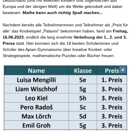
Deutschland (und mit Millionen Kindern und Jugendlichen aus
Europa und der übrigen Welt) um die Wette geknobelt und dabei
bewiesen:
Mathe kann auch richtig Spaß machen...
Schulleben
Nachdem bereits alle Teilnehmerinnen und Teilnehmer als „Preis für
Schulfahrten
alle“ das Knobelspiel „Palavini“ bekommen haben, fand am
Freitag,
16.06.2023
, endlich die lang ersehnte
Verleihung der 1., 2. und 3.
Preise
statt. Hier konnten sich die 18 besten Schülerinnen und
WebUntis
Schüler des Apian-Gymnasiums über kreative Knobel- oder
Strategiespiele, mathematische Puzzles oder Bücher freuen:
Kontakt
Impressum
Datenschutzerklärung
Sitemap