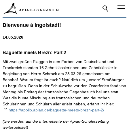
Bienvenue à Ingolstadt!
Home
14.05.2026
Aktuelle News
Newsarchiv
Baguette meets Brezn: Part 2
Mit zwei großen Flaggen in den Farben von Deutschland und
Das Apian
Frankreich standen 16 Zehntklässlerinnen und Zehntklässler in
Begleitung von Herrn Schrock am 23.03.26 gemeinsam am
Bahnhof.
Warum fragt ihr euch? Natürlich um „unsere“Straßburger
Schulfamilie
zu begrüßen. Denn in der Schulwoche vor den Osterferien fand von
Montag bis Freitag der französische Gegenbesuch bei uns statt.
Was die bunte Mischung aus französischen und deutschen
Infos-Service
Schülerinnen und Schülern aller erlebt haben, erfahrt ihr hier:
https://apollo.apian.de/baguette-meets-brezn-part-2/
Beratung
(Sie werden auf die Internetseite der Apian-Schülerzeitung
weitergeleitet)