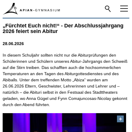
„Fürchtet Euch nicht!“ - Der Abschlussjahrgang
Home
2026 feiert sein Abitur
Aktuelle News
28.06.2026
Newsarchiv
In diesem Schuljahr sollten nicht nur die Abiturprüfungen den
Schülerinnen und Schülern unseres Abitur-Jahrgangs den Schweiß
Das Apian
auf die Stirn treiben. Das schafften auch die hochsommerlichen
Temperaturen an den Tagen des Abiturgottesdienstes und des
Abiballs. Unter dem treffenden Motto „Abiza“ wurden am
Schulfamilie
26.06.2026 Eltern, Geschwister, Lehrerinnen und Lehrer und –
natürlich – die Abituri selbst in den Festsaal des Stadttheaters
geladen, wo Anna Gügel und Fynn Comajuncosas-Nicolay gekonnt
Infos-Service
durch den Abend führten.
Beratung