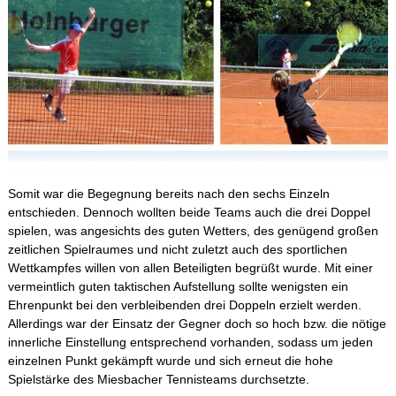
2014/2015 1. HJ
2013/2014 2. HJ
2013/2014 1. HJ
2012/2013 2. HJ
2012/2013 1. HJ
2011/2012 2. HJ
Somit war die Begegnung bereits nach den sechs Einzeln
2011/2012 1. HJ
entschieden. Dennoch wollten beide Teams auch die drei Doppel
2010/2011 2. HJ
spielen, was angesichts des guten Wetters, des genügend großen
zeitlichen Spielraumes und nicht zuletzt auch des sportlichen
2010/2011 1. HJ
Wettkampfes willen von allen Beteiligten begrüßt wurde. Mit einer
vermeintlich guten taktischen Aufstellung sollte wenigsten ein
2009/2010 2. HJ
Ehrenpunkt bei den verbleibenden drei Doppeln erzielt werden.
2009/2010 1. HJ
Allerdings war der Einsatz der Gegner doch so hoch bzw. die nötige
innerliche Einstellung entsprechend vorhanden, sodass um jeden
2008/2009 2. HJ
einzelnen Punkt gekämpft wurde und sich erneut die hohe
2008/2009 1. HJ
Spielstärke des Miesbacher Tennisteams durchsetzte.