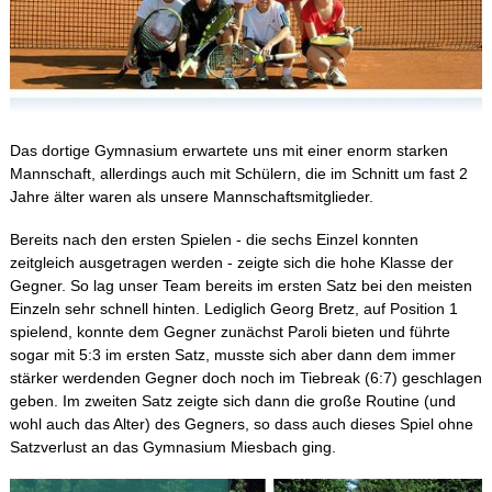
2021/2022 1. HJ
2020/2021 2. HJ
2020/2021 1. HJ
2019/2020 2. HJ
2019/2020 1. HJ
Das dortige Gymnasium erwartete uns mit einer enorm starken
Mannschaft, allerdings auch mit Schülern, die im Schnitt um fast 2
2018/2019 2. HJ
Jahre älter waren als unsere Mannschaftsmitglieder.
2018/2019 1. HJ
Bereits nach den ersten Spielen - die sechs Einzel konnten
2017/2018 2. HJ
zeitgleich ausgetragen werden - zeigte sich die hohe Klasse der
Gegner. So lag unser Team bereits im ersten Satz bei den meisten
2017/2018 1. HJ
Einzeln sehr schnell hinten. Lediglich Georg Bretz, auf Position 1
2016/2017 2. HJ
spielend, konnte dem Gegner zunächst Paroli bieten und führte
sogar mit 5:3 im ersten Satz, musste sich aber dann dem immer
2016/2017 1. HJ
stärker werdenden Gegner doch noch im Tiebreak (6:7) geschlagen
geben. Im zweiten Satz zeigte sich dann die große Routine (und
2015/2016 2. HJ
wohl auch das Alter) des Gegners, so dass auch dieses Spiel ohne
2015/2016 1. HJ
Satzverlust an das Gymnasium Miesbach ging.
2014/2015 2. HJ