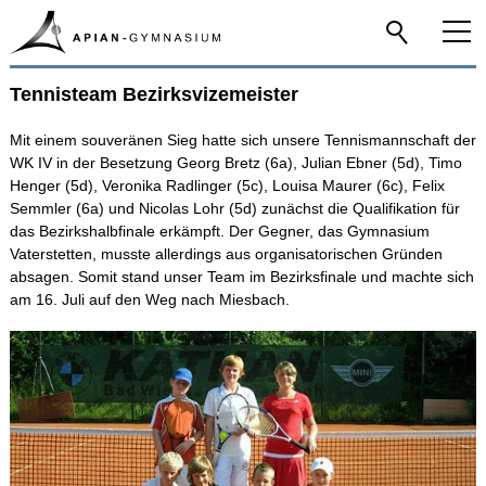
Tennisteam Bezirksvizemeister
Home
Mit einem souveränen Sieg hatte sich unsere Tennismannschaft der
Aktuelle News
WK IV in der Besetzung Georg Bretz (6a), Julian Ebner (5d), Timo
Henger (5d), Veronika Radlinger (5c), Louisa Maurer (6c), Felix
Newsarchiv
Semmler (6a) und Nicolas Lohr (5d) zunächst die Qualifikation für
2024/2025 2. HJ
das Bezirkshalbfinale erkämpft. Der Gegner, das Gymnasium
Vaterstetten, musste allerdings aus organisatorischen Gründen
2024/2025 1. HJ
absagen. Somit stand unser Team im Bezirksfinale und machte sich
am 16. Juli auf den Weg nach Miesbach.
2023/2024 2. HJ
2023/2024 1. HJ
2022/2023 2. HJ
2022/2023 1. HJ
2021/2022 2. HJ