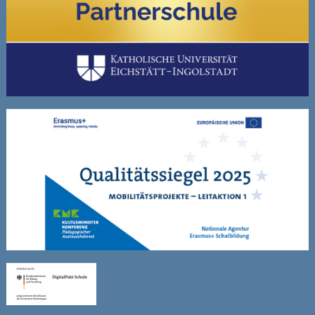
Schulfahrten
WebUntis
Kontakt
Impressum
Datenschutzerklärung
Sitemap