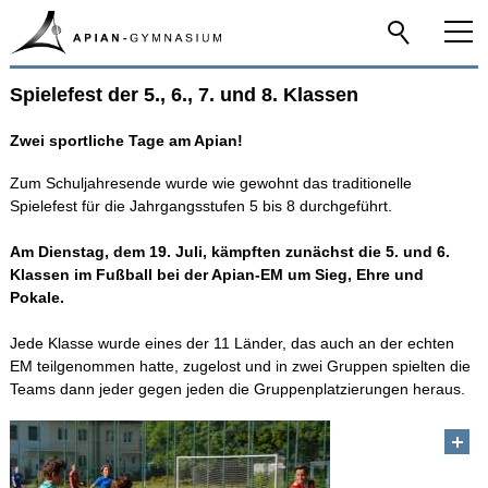
Spielefest der 5., 6., 7. und 8. Klassen
Home
Zwei sportliche Tage am Apian!
Das Apian
Zum Schuljahresende wurde wie gewohnt das traditionelle
Spielefest für die Jahrgangsstufen 5 bis 8 durchgeführt.
Schulfamilie
Am Dienstag, dem 19. Juli, kämpften zunächst die 5. und 6.
Klassen im Fußball bei der Apian-EM um Sieg, Ehre und
Infos-Service
Pokale.
Jede Klasse wurde eines der 11 Länder, das auch an der echten
Beratung
EM teilgenommen hatte, zugelost und in zwei Gruppen spielten die
Teams dann jeder gegen jeden die Gruppenplatzierungen heraus.
Apian digital
Fächer