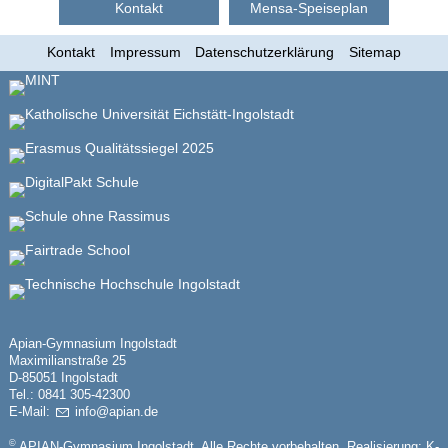
Kontakt
Mensa-Speiseplan
Kontakt
Impressum
Datenschutzerklärung
Sitemap
Apian-Gymnasium Ingolstadt
Maximilianstraße 25
D-85051 Ingolstadt
Tel.: 0841 305-42300
E-Mail:
nf
p
n
d
©
APIAN-Gymnasium Ingolstadt. Alle Rechte vorbehalten. Realisierung:
K-